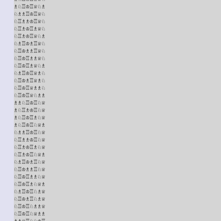
♗♘♖♔♖♕♘♗

♘♗♗♖♔♖♕♘

♘♖♗♗♔♖♕♘

♘♖♗♔♖♗♕♘

♘♖♗♔♖♕♘♗

♘♗♖♔♗♖♕♘

♘♖♔♗♗♖♕♘

♘♖♔♖♗♗♕♘

♘♖♔♖♗♕♘♗

♘♗♖♔♖♕♗♘

♘♖♔♗♖♕♗♘

♘♖♔♖♕♗♗♘

♘♖♔♖♕♘♗♗

♗♗♘♖♔♖♘♕

♗♘♖♗♔♖♘♕

♗♘♖♔♖♗♘♕

♗♘♖♔♖♘♕♗

♘♗♗♖♔♖♘♕

♘♖♗♗♔♖♘♕

♘♖♗♔♖♗♘♕

♘♖♗♔♖♘♕♗

♘♗♖♔♗♖♘♕

♘♖♔♗♗♖♘♕

♘♖♔♖♗♗♘♕

♘♖♔♖♗♘♕♗

♘♗♖♔♖♘♗♕

♘♖♔♗♖♘♗♕

♘♖♔♖♘♗♗♕

♘♖♔♖♘♕♗♗

♗♗♕♖♘♘♔♖
