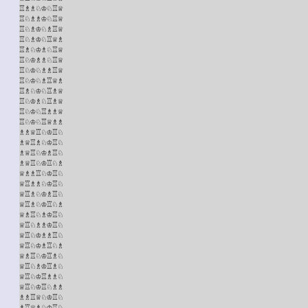
♖♗♗♘♔♘♖♕

♖♘♗♗♔♘♖♕

♖♘♗♔♘♗♖♕

♖♘♗♔♘♖♕♗

♖♗♘♔♗♘♖♕

♖♘♔♗♗♘♖♕

♖♘♔♘♗♗♖♕

♖♘♔♘♗♖♕♗

♖♗♘♔♘♖♗♕

♖♘♔♗♘♖♗♕

♖♘♔♘♖♗♗♕

♖♘♔♘♖♕♗♗

♗♗♕♖♘♔♖♘

♗♕♖♗♘♔♖♘

♗♕♖♘♔♗♖♘

♗♕♖♘♔♖♘♗

♕♗♗♖♘♔♖♘

♕♖♗♗♘♔♖♘

♕♖♗♘♔♗♖♘

♕♖♗♘♔♖♘♗

♕♗♖♘♗♔♖♘

♕♖♘♗♗♔♖♘

♕♖♘♔♗♗♖♘

♕♖♘♔♗♖♘♗

♕♗♖♘♔♖♗♘

♕♖♘♗♔♖♗♘

♕♖♘♔♖♗♗♘

♕♖♘♔♖♘♗♗

♗♗♖♕♘♔♖♘

♗♖♕♗♘♔♖♘
