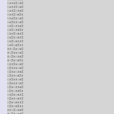
♘♗♗♕♖♘♔♖

♘♕♗♗♖♘♔♖

♘♕♗♖♘♗♔♖

♘♕♗♖♘♔♖♗

♘♗♕♖♗♘♔♖

♘♕♖♗♗♘♔♖

♘♕♖♘♗♗♔♖

♘♕♖♘♗♔♖♗

♘♗♕♖♘♔♗♖

♘♕♖♗♘♔♗♖

♘♕♖♘♔♗♗♖

♘♕♖♘♔♖♗♗

♗♗♘♖♕♘♔♖

♗♘♖♗♕♘♔♖

♗♘♖♕♘♗♔♖

♗♘♖♕♘♔♖♗

♘♗♗♖♕♘♔♖

♘♖♗♗♕♘♔♖

♘♖♗♕♘♗♔♖

♘♖♗♕♘♔♖♗

♘♗♖♕♗♘♔♖

♘♖♕♗♗♘♔♖

♘♖♕♘♗♗♔♖

♘♖♕♘♗♔♖♗

♘♗♖♕♘♔♗♖

♘♖♕♗♘♔♗♖

♘♖♕♘♔♗♗♖

♘♖♕♘♔♖♗♗

♗♗♘♖♘♕♔♖

♗♘♖♗♘♕♔♖
