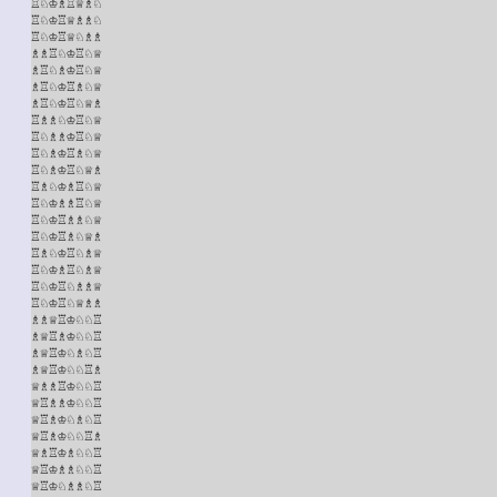
♖♘♔♗♖♕♗♘

♖♘♔♖♕♗♗♘

♖♘♔♖♕♘♗♗

♗♗♖♘♔♖♘♕

♗♖♘♗♔♖♘♕

♗♖♘♔♖♗♘♕

♗♖♘♔♖♘♕♗

♖♗♗♘♔♖♘♕

♖♘♗♗♔♖♘♕

♖♘♗♔♖♗♘♕

♖♘♗♔♖♘♕♗

♖♗♘♔♗♖♘♕

♖♘♔♗♗♖♘♕

♖♘♔♖♗♗♘♕

♖♘♔♖♗♘♕♗

♖♗♘♔♖♘♗♕

♖♘♔♗♖♘♗♕

♖♘♔♖♘♗♗♕

♖♘♔♖♘♕♗♗

♗♗♕♖♔♘♘♖

♗♕♖♗♔♘♘♖

♗♕♖♔♘♗♘♖

♗♕♖♔♘♘♖♗

♕♗♗♖♔♘♘♖

♕♖♗♗♔♘♘♖

♕♖♗♔♘♗♘♖

♕♖♗♔♘♘♖♗

♕♗♖♔♗♘♘♖

♕♖♔♗♗♘♘♖

♕♖♔♘♗♗♘♖
