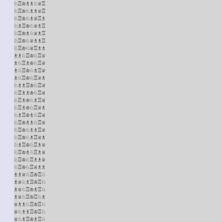
♘♖♔♗♗♘♕♖

♘♖♔♘♗♗♕♖

♘♖♔♘♗♕♖♗

♘♗♖♔♘♕♗♖

♘♖♔♗♘♕♗♖

♘♖♔♘♕♗♗♖

♘♖♔♘♕♖♗♗

♗♗♘♖♔♘♖♕

♗♘♖♗♔♘♖♕

♗♘♖♔♘♗♖♕

♗♘♖♔♘♖♕♗

♘♗♗♖♔♘♖♕

♘♖♗♗♔♘♖♕

♘♖♗♔♘♗♖♕

♘♖♗♔♘♖♕♗

♘♗♖♔♗♘♖♕

♘♖♔♗♗♘♖♕

♘♖♔♘♗♗♖♕

♘♖♔♘♗♖♕♗

♘♗♖♔♘♖♗♕

♘♖♔♗♘♖♗♕

♘♖♔♘♖♗♗♕

♘♖♔♘♖♕♗♗

♗♗♕♘♖♔♖♘

♗♕♘♗♖♔♖♘

♗♕♘♖♔♗♖♘

♗♕♘♖♔♖♘♗

♕♗♗♘♖♔♖♘

♕♘♗♗♖♔♖♘

♕♘♗♖♔♗♖♘
