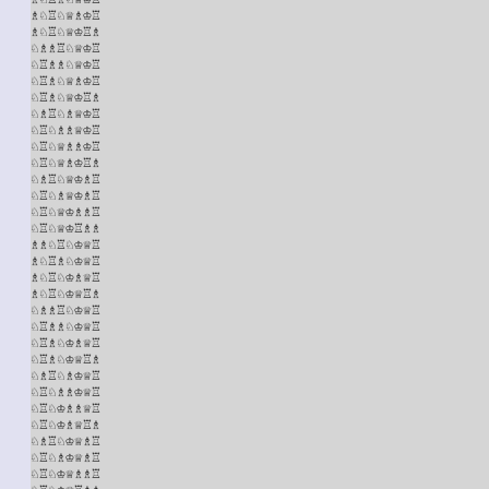
♗♘♖♘♕♗♔♖

♗♘♖♘♕♔♖♗

♘♗♗♖♘♕♔♖

♘♖♗♗♘♕♔♖

♘♖♗♘♕♗♔♖

♘♖♗♘♕♔♖♗

♘♗♖♘♗♕♔♖

♘♖♘♗♗♕♔♖

♘♖♘♕♗♗♔♖

♘♖♘♕♗♔♖♗

♘♗♖♘♕♔♗♖

♘♖♘♗♕♔♗♖

♘♖♘♕♔♗♗♖

♘♖♘♕♔♖♗♗

♗♗♘♖♘♔♕♖

♗♘♖♗♘♔♕♖

♗♘♖♘♔♗♕♖

♗♘♖♘♔♕♖♗

♘♗♗♖♘♔♕♖

♘♖♗♗♘♔♕♖

♘♖♗♘♔♗♕♖

♘♖♗♘♔♕♖♗

♘♗♖♘♗♔♕♖

♘♖♘♗♗♔♕♖

♘♖♘♔♗♗♕♖

♘♖♘♔♗♕♖♗

♘♗♖♘♔♕♗♖

♘♖♘♗♔♕♗♖

♘♖♘♔♕♗♗♖
