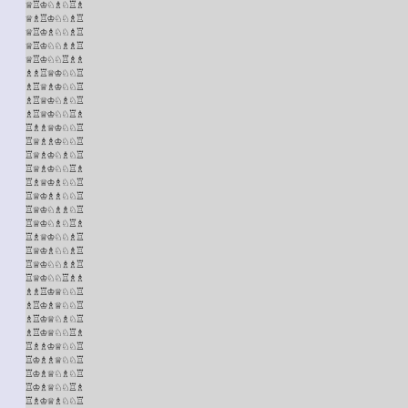
♕♖♔♘♗♘♖♗

♕♗♖♔♘♘♗♖

♕♖♔♗♘♘♗♖

♕♖♔♘♘♗♗♖

♕♖♔♘♘♖♗♗

♗♗♖♕♔♘♘♖

♗♖♕♗♔♘♘♖

♗♖♕♔♘♗♘♖

♗♖♕♔♘♘♖♗

♖♗♗♕♔♘♘♖

♖♕♗♗♔♘♘♖

♖♕♗♔♘♗♘♖

♖♕♗♔♘♘♖♗

♖♗♕♔♗♘♘♖

♖♕♔♗♗♘♘♖

♖♕♔♘♗♗♘♖

♖♕♔♘♗♘♖♗

♖♗♕♔♘♘♗♖

♖♕♔♗♘♘♗♖

♖♕♔♘♘♗♗♖

♖♕♔♘♘♖♗♗

♗♗♖♔♕♘♘♖

♗♖♔♗♕♘♘♖

♗♖♔♕♘♗♘♖

♗♖♔♕♘♘♖♗

♖♗♗♔♕♘♘♖

♖♔♗♗♕♘♘♖

♖♔♗♕♘♗♘♖

♖♔♗♕♘♘♖♗

♖♗♔♕♗♘♘♖
