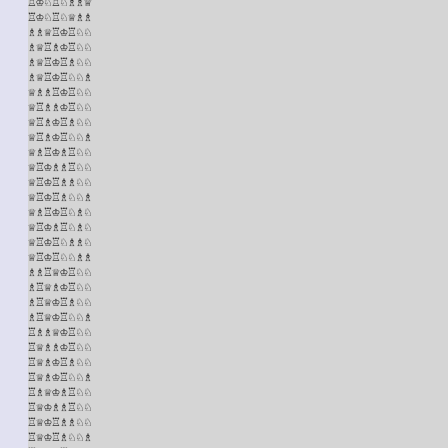
♖♔♘♖♘♗♗♕

♖♔♘♖♘♕♗♗

♗♗♕♖♔♖♘♘

♗♕♖♗♔♖♘♘

♗♕♖♔♖♗♘♘

♗♕♖♔♖♘♘♗

♕♗♗♖♔♖♘♘

♕♖♗♗♔♖♘♘

♕♖♗♔♖♗♘♘

♕♖♗♔♖♘♘♗

♕♗♖♔♗♖♘♘

♕♖♔♗♗♖♘♘

♕♖♔♖♗♗♘♘

♕♖♔♖♗♘♘♗

♕♗♖♔♖♘♗♘

♕♖♔♗♖♘♗♘

♕♖♔♖♘♗♗♘

♕♖♔♖♘♘♗♗

♗♗♖♕♔♖♘♘

♗♖♕♗♔♖♘♘

♗♖♕♔♖♗♘♘

♗♖♕♔♖♘♘♗

♖♗♗♕♔♖♘♘

♖♕♗♗♔♖♘♘

♖♕♗♔♖♗♘♘

♖♕♗♔♖♘♘♗

♖♗♕♔♗♖♘♘

♖♕♔♗♗♖♘♘

♖♕♔♖♗♗♘♘

♖♕♔♖♗♘♘♗
