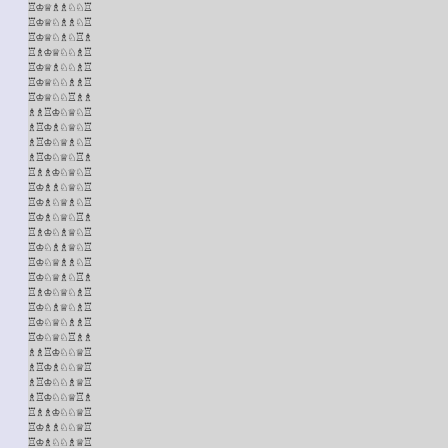
♖♔♕♗♗♘♘♖

♖♔♕♘♗♗♘♖

♖♔♕♘♗♘♖♗

♖♗♔♕♘♘♗♖

♖♔♕♗♘♘♗♖

♖♔♕♘♘♗♗♖

♖♔♕♘♘♖♗♗

♗♗♖♔♘♕♘♖

♗♖♔♗♘♕♘♖

♗♖♔♘♕♗♘♖

♗♖♔♘♕♘♖♗

♖♗♗♔♘♕♘♖

♖♔♗♗♘♕♘♖

♖♔♗♘♕♗♘♖

♖♔♗♘♕♘♖♗

♖♗♔♘♗♕♘♖

♖♔♘♗♗♕♘♖

♖♔♘♕♗♗♘♖

♖♔♘♕♗♘♖♗

♖♗♔♘♕♘♗♖

♖♔♘♗♕♘♗♖

♖♔♘♕♘♗♗♖

♖♔♘♕♘♖♗♗

♗♗♖♔♘♘♕♖

♗♖♔♗♘♘♕♖

♗♖♔♘♘♗♕♖

♗♖♔♘♘♕♖♗

♖♗♗♔♘♘♕♖

♖♔♗♗♘♘♕♖

♖♔♗♘♘♗♕♖
