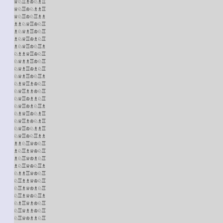
♕♘♖♗♔♘♗♖

♕♘♖♔♘♗♗♖

♕♘♖♔♘♖♗♗

♗♗♘♕♖♔♘♖

♗♘♕♗♖♔♘♖

♗♘♕♖♔♗♘♖

♗♘♕♖♔♘♖♗

♘♗♗♕♖♔♘♖

♘♕♗♗♖♔♘♖

♘♕♗♖♔♗♘♖

♘♕♗♖♔♘♖♗

♘♗♕♖♗♔♘♖

♘♕♖♗♗♔♘♖

♘♕♖♔♗♗♘♖

♘♕♖♔♗♘♖♗

♘♗♕♖♔♘♗♖

♘♕♖♗♔♘♗♖

♘♕♖♔♘♗♗♖

♘♕♖♔♘♖♗♗

♗♗♘♖♕♔♘♖

♗♘♖♗♕♔♘♖

♗♘♖♕♔♗♘♖

♗♘♖♕♔♘♖♗

♘♗♗♖♕♔♘♖

♘♖♗♗♕♔♘♖

♘♖♗♕♔♗♘♖

♘♖♗♕♔♘♖♗

♘♗♖♕♗♔♘♖

♘♖♕♗♗♔♘♖

♘♖♕♔♗♗♘♖
