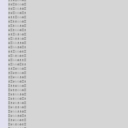
♗♕♖♗♘♘♔♖

♗♕♖♘♘♗♔♖

♗♕♖♘♘♔♖♗

♕♗♗♖♘♘♔♖

♕♖♗♗♘♘♔♖

♕♖♗♘♘♗♔♖

♕♖♗♘♘♔♖♗

♕♗♖♘♗♘♔♖

♕♖♘♗♗♘♔♖

♕♖♘♘♗♗♔♖

♕♖♘♘♗♔♖♗

♕♗♖♘♘♔♗♖

♕♖♘♗♘♔♗♖

♕♖♘♘♔♗♗♖

♕♖♘♘♔♖♗♗

♗♗♖♕♘♘♔♖

♗♖♕♗♘♘♔♖

♗♖♕♘♘♗♔♖

♗♖♕♘♘♔♖♗

♖♗♗♕♘♘♔♖

♖♕♗♗♘♘♔♖

♖♕♗♘♘♗♔♖

♖♕♗♘♘♔♖♗

♖♗♕♘♗♘♔♖

♖♕♘♗♗♘♔♖

♖♕♘♘♗♗♔♖

♖♕♘♘♗♔♖♗

♖♗♕♘♘♔♗♖

♖♕♘♗♘♔♗♖
