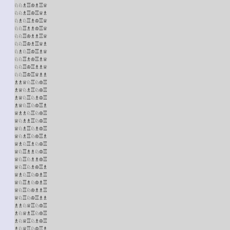
♘♘♗♖♔♗♖♕

♘♘♗♖♔♖♕♗

♘♗♘♖♗♔♖♕

♘♘♖♗♗♔♖♕

♘♘♖♔♗♗♖♕

♘♘♖♔♗♖♕♗

♘♗♘♖♔♖♗♕

♘♘♖♗♔♖♗♕

♘♘♖♔♖♗♗♕

♘♘♖♔♖♕♗♗

♗♗♕♘♖♘♔♖

♗♕♘♗♖♘♔♖

♗♕♘♖♘♗♔♖

♗♕♘♖♘♔♖♗

♕♗♗♘♖♘♔♖

♕♘♗♗♖♘♔♖

♕♘♗♖♘♗♔♖

♕♘♗♖♘♔♖♗

♕♗♘♖♗♘♔♖

♕♘♖♗♗♘♔♖

♕♘♖♘♗♗♔♖

♕♘♖♘♗♔♖♗

♕♗♘♖♘♔♗♖

♕♘♖♗♘♔♗♖

♕♘♖♘♔♗♗♖

♕♘♖♘♔♖♗♗

♗♗♘♕♖♘♔♖

♗♘♕♗♖♘♔♖

♗♘♕♖♘♗♔♖

♗♘♕♖♘♔♖♗
