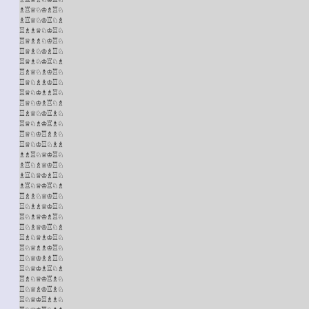
♗♖♕♘♔♗♖♘

♗♖♕♘♔♖♘♗

♖♗♗♕♘♔♖♘

♖♕♗♗♘♔♖♘

♖♕♗♘♔♗♖♘

♖♕♗♘♔♖♘♗

♖♗♕♘♗♔♖♘

♖♕♘♗♗♔♖♘

♖♕♘♔♗♗♖♘

♖♕♘♔♗♖♘♗

♖♗♕♘♔♖♗♘

♖♕♘♗♔♖♗♘

♖♕♘♔♖♗♗♘

♖♕♘♔♖♘♗♗

♗♗♖♘♕♔♖♘

♗♖♘♗♕♔♖♘

♗♖♘♕♔♗♖♘

♗♖♘♕♔♖♘♗

♖♗♗♘♕♔♖♘

♖♘♗♗♕♔♖♘

♖♘♗♕♔♗♖♘

♖♘♗♕♔♖♘♗

♖♗♘♕♗♔♖♘

♖♘♕♗♗♔♖♘

♖♘♕♔♗♗♖♘

♖♘♕♔♗♖♘♗

♖♗♘♕♔♖♗♘

♖♘♕♗♔♖♗♘

♖♘♕♔♖♗♗♘
