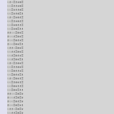
♘♗♘♖♗♕♔♖

♘♘♖♗♗♕♔♖

♘♘♖♕♗♗♔♖

♘♘♖♕♗♔♖♗

♘♗♘♖♕♔♗♖

♘♘♖♗♕♔♗♖

♘♘♖♕♔♗♗♖

♘♘♖♕♔♖♗♗

♗♗♘♘♖♔♕♖

♗♘♘♗♖♔♕♖

♗♘♘♖♔♗♕♖

♗♘♘♖♔♕♖♗

♘♗♗♘♖♔♕♖

♘♘♗♗♖♔♕♖

♘♘♗♖♔♗♕♖

♘♘♗♖♔♕♖♗

♘♗♘♖♗♔♕♖

♘♘♖♗♗♔♕♖

♘♘♖♔♗♗♕♖

♘♘♖♔♗♕♖♗

♘♗♘♖♔♕♗♖

♘♘♖♗♔♕♗♖

♘♘♖♔♕♗♗♖

♘♘♖♔♕♖♗♗

♗♗♘♘♖♔♖♕

♗♘♘♗♖♔♖♕

♗♘♘♖♔♗♖♕

♗♘♘♖♔♖♕♗

♘♗♗♘♖♔♖♕

♘♘♗♗♖♔♖♕
