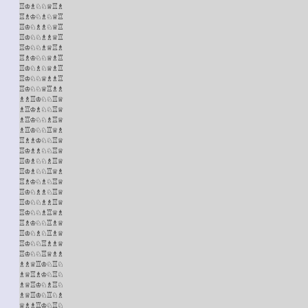
♖♔♗♘♘♕♖♗

♖♗♔♘♗♘♕♖

♖♔♘♗♗♘♕♖

♖♔♘♘♗♗♕♖

♖♔♘♘♗♕♖♗

♖♗♔♘♘♕♗♖

♖♔♘♗♘♕♗♖

♖♔♘♘♕♗♗♖

♖♔♘♘♕♖♗♗

♗♗♖♔♘♘♖♕

♗♖♔♗♘♘♖♕

♗♖♔♘♘♗♖♕

♗♖♔♘♘♖♕♗

♖♗♗♔♘♘♖♕

♖♔♗♗♘♘♖♕

♖♔♗♘♘♗♖♕

♖♔♗♘♘♖♕♗

♖♗♔♘♗♘♖♕

♖♔♘♗♗♘♖♕

♖♔♘♘♗♗♖♕

♖♔♘♘♗♖♕♗

♖♗♔♘♘♖♗♕

♖♔♘♗♘♖♗♕

♖♔♘♘♖♗♗♕

♖♔♘♘♖♕♗♗

♗♗♕♖♔♘♖♘

♗♕♖♗♔♘♖♘

♗♕♖♔♘♗♖♘

♗♕♖♔♘♖♘♗

♕♗♗♖♔♘♖♘
