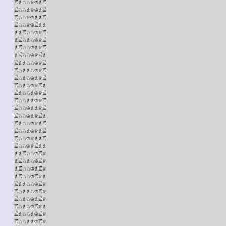
♖♗♘♘♕♔♗♖

♖♘♘♗♕♔♗♖

♖♘♘♕♔♗♗♖

♖♘♘♕♔♖♗♗

♗♗♖♘♘♔♕♖

♗♖♘♗♘♔♕♖

♗♖♘♘♔♗♕♖

♗♖♘♘♔♕♖♗

♖♗♗♘♘♔♕♖

♖♘♗♗♘♔♕♖

♖♘♗♘♔♗♕♖

♖♘♗♘♔♕♖♗

♖♗♘♘♗♔♕♖

♖♘♘♗♗♔♕♖

♖♘♘♔♗♗♕♖

♖♘♘♔♗♕♖♗

♖♗♘♘♔♕♗♖

♖♘♘♗♔♕♗♖

♖♘♘♔♕♗♗♖

♖♘♘♔♕♖♗♗

♗♗♖♘♘♔♖♕

♗♖♘♗♘♔♖♕

♗♖♘♘♔♗♖♕

♗♖♘♘♔♖♕♗

♖♗♗♘♘♔♖♕

♖♘♗♗♘♔♖♕

♖♘♗♘♔♗♖♕

♖♘♗♘♔♖♕♗

♖♗♘♘♗♔♖♕

♖♘♘♗♗♔♖♕
