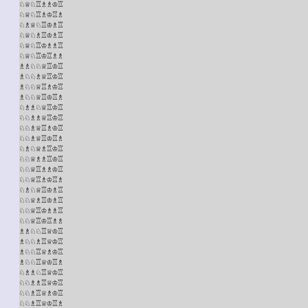
♘♕♘♖♗♗♔♖

♘♕♘♖♗♔♖♗

♘♗♕♘♖♔♗♖

♘♕♘♗♖♔♗♖

♘♕♘♖♔♗♗♖

♘♕♘♖♔♖♗♗

♗♗♘♘♕♖♔♖

♗♘♘♗♕♖♔♖

♗♘♘♕♖♗♔♖

♗♘♘♕♖♔♖♗

♘♗♗♘♕♖♔♖

♘♘♗♗♕♖♔♖

♘♘♗♕♖♗♔♖

♘♘♗♕♖♔♖♗

♘♗♘♕♗♖♔♖

♘♘♕♗♗♖♔♖

♘♘♕♖♗♗♔♖

♘♘♕♖♗♔♖♗

♘♗♘♕♖♔♗♖

♘♘♕♗♖♔♗♖

♘♘♕♖♔♗♗♖

♘♘♕♖♔♖♗♗

♗♗♘♘♖♕♔♖

♗♘♘♗♖♕♔♖

♗♘♘♖♕♗♔♖

♗♘♘♖♕♔♖♗

♘♗♗♘♖♕♔♖

♘♘♗♗♖♕♔♖

♘♘♗♖♕♗♔♖

♘♘♗♖♕♔♖♗
