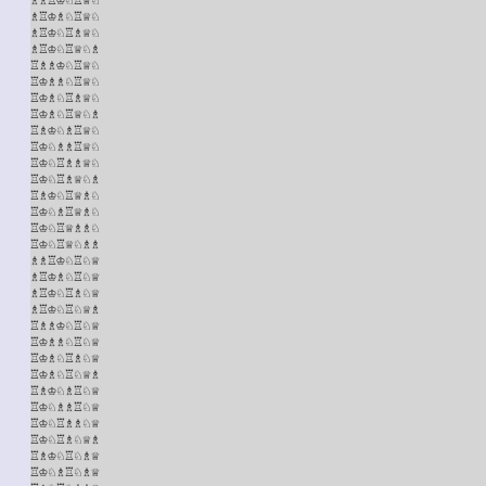
♗♖♔♗♘♖♕♘

♗♖♔♘♖♗♕♘

♗♖♔♘♖♕♘♗

♖♗♗♔♘♖♕♘

♖♔♗♗♘♖♕♘

♖♔♗♘♖♗♕♘

♖♔♗♘♖♕♘♗

♖♗♔♘♗♖♕♘

♖♔♘♗♗♖♕♘

♖♔♘♖♗♗♕♘

♖♔♘♖♗♕♘♗

♖♗♔♘♖♕♗♘

♖♔♘♗♖♕♗♘

♖♔♘♖♕♗♗♘

♖♔♘♖♕♘♗♗

♗♗♖♔♘♖♘♕

♗♖♔♗♘♖♘♕

♗♖♔♘♖♗♘♕

♗♖♔♘♖♘♕♗

♖♗♗♔♘♖♘♕

♖♔♗♗♘♖♘♕

♖♔♗♘♖♗♘♕

♖♔♗♘♖♘♕♗

♖♗♔♘♗♖♘♕

♖♔♘♗♗♖♘♕

♖♔♘♖♗♗♘♕

♖♔♘♖♗♘♕♗

♖♗♔♘♖♘♗♕

♖♔♘♗♖♘♗♕
