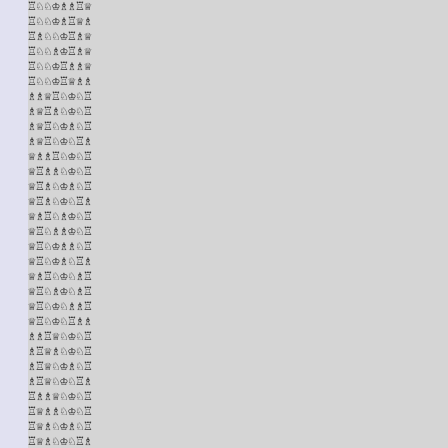
♖♘♘♔♗♗♖♕

♖♘♘♔♗♖♕♗

♖♗♘♘♔♖♗♕

♖♘♘♗♔♖♗♕

♖♘♘♔♖♗♗♕

♖♘♘♔♖♕♗♗

♗♗♕♖♘♔♘♖

♗♕♖♗♘♔♘♖

♗♕♖♘♔♗♘♖

♗♕♖♘♔♘♖♗

♕♗♗♖♘♔♘♖

♕♖♗♗♘♔♘♖

♕♖♗♘♔♗♘♖

♕♖♗♘♔♘♖♗

♕♗♖♘♗♔♘♖

♕♖♘♗♗♔♘♖

♕♖♘♔♗♗♘♖

♕♖♘♔♗♘♖♗

♕♗♖♘♔♘♗♖

♕♖♘♗♔♘♗♖

♕♖♘♔♘♗♗♖

♕♖♘♔♘♖♗♗

♗♗♖♕♘♔♘♖

♗♖♕♗♘♔♘♖

♗♖♕♘♔♗♘♖

♗♖♕♘♔♘♖♗

♖♗♗♕♘♔♘♖

♖♕♗♗♘♔♘♖

♖♕♗♘♔♗♘♖

♖♕♗♘♔♘♖♗
