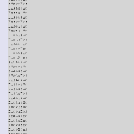
♗♖♔♕♘♖♘♗

♖♗♗♔♕♘♖♘

♖♔♗♗♕♘♖♘

♖♔♗♕♘♗♖♘

♖♔♗♕♘♖♘♗

♖♗♔♕♗♘♖♘

♖♔♕♗♗♘♖♘

♖♔♕♘♗♗♖♘

♖♔♕♘♗♖♘♗

♖♗♔♕♘♖♗♘

♖♔♕♗♘♖♗♘

♖♔♕♘♖♗♗♘

♖♔♕♘♖♘♗♗

♗♗♖♔♘♕♖♘

♗♖♔♗♘♕♖♘

♗♖♔♘♕♗♖♘

♗♖♔♘♕♖♘♗

♖♗♗♔♘♕♖♘

♖♔♗♗♘♕♖♘

♖♔♗♘♕♗♖♘

♖♔♗♘♕♖♘♗

♖♗♔♘♗♕♖♘

♖♔♘♗♗♕♖♘

♖♔♘♕♗♗♖♘

♖♔♘♕♗♖♘♗

♖♗♔♘♕♖♗♘

♖♔♘♗♕♖♗♘

♖♔♘♕♖♗♗♘

♖♔♘♕♖♘♗♗

♗♗♖♔♘♖♕♘
