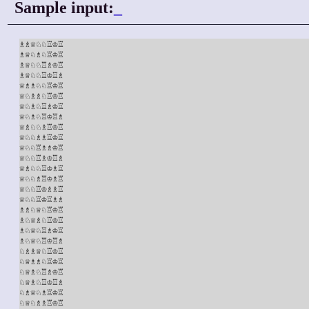
Sample input:
_
♗♗♕♘♘♖♔♖

♗♕♘♗♘♖♔♖

♗♕♘♘♖♗♔♖

♗♕♘♘♖♔♖♗

♕♗♗♘♘♖♔♖

♕♘♗♗♘♖♔♖

♕♘♗♘♖♗♔♖

♕♘♗♘♖♔♖♗

♕♗♘♘♗♖♔♖

♕♘♘♗♗♖♔♖

♕♘♘♖♗♗♔♖

♕♘♘♖♗♔♖♗

♕♗♘♘♖♔♗♖

♕♘♘♗♖♔♗♖

♕♘♘♖♔♗♗♖

♕♘♘♖♔♖♗♗

♗♗♘♕♘♖♔♖

♗♘♕♗♘♖♔♖

♗♘♕♘♖♗♔♖

♗♘♕♘♖♔♖♗

♘♗♗♕♘♖♔♖

♘♕♗♗♘♖♔♖

♘♕♗♘♖♗♔♖

♘♕♗♘♖♔♖♗

♘♗♕♘♗♖♔♖

♘♕♘♗♗♖♔♖
