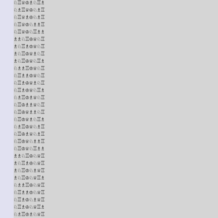
♘♖♕♔♗♘♖♗

♘♗♖♕♔♘♗♖

♘♖♕♗♔♘♗♖

♘♖♕♔♘♗♗♖

♘♖♕♔♘♖♗♗

♗♗♘♖♔♕♘♖

♗♘♖♗♔♕♘♖

♗♘♖♔♕♗♘♖

♗♘♖♔♕♘♖♗

♘♗♗♖♔♕♘♖

♘♖♗♗♔♕♘♖

♘♖♗♔♕♗♘♖

♘♖♗♔♕♘♖♗

♘♗♖♔♗♕♘♖

♘♖♔♗♗♕♘♖

♘♖♔♕♗♗♘♖

♘♖♔♕♗♘♖♗

♘♗♖♔♕♘♗♖

♘♖♔♗♕♘♗♖

♘♖♔♕♘♗♗♖

♘♖♔♕♘♖♗♗

♗♗♘♖♔♘♕♖

♗♘♖♗♔♘♕♖

♗♘♖♔♘♗♕♖

♗♘♖♔♘♕♖♗

♘♗♗♖♔♘♕♖

♘♖♗♗♔♘♕♖

♘♖♗♔♘♗♕♖

♘♖♗♔♘♕♖♗

♘♗♖♔♗♘♕♖
