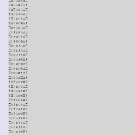
♖♕♘♘♔♗♗♖

♖♕♘♘♔♖♗♗

♗♗♖♘♕♘♔♖

♗♖♘♗♕♘♔♖

♗♖♘♕♘♗♔♖

♗♖♘♕♘♔♖♗

♖♗♗♘♕♘♔♖

♖♘♗♗♕♘♔♖

♖♘♗♕♘♗♔♖

♖♘♗♕♘♔♖♗

♖♗♘♕♗♘♔♖

♖♘♕♗♗♘♔♖

♖♘♕♘♗♗♔♖

♖♘♕♘♗♔♖♗

♖♗♘♕♘♔♗♖

♖♘♕♗♘♔♗♖

♖♘♕♘♔♗♗♖

♖♘♕♘♔♖♗♗

♗♗♖♘♘♕♔♖

♗♖♘♗♘♕♔♖

♗♖♘♘♕♗♔♖

♗♖♘♘♕♔♖♗

♖♗♗♘♘♕♔♖

♖♘♗♗♘♕♔♖

♖♘♗♘♕♗♔♖

♖♘♗♘♕♔♖♗

♖♗♘♘♗♕♔♖

♖♘♘♗♗♕♔♖

♖♘♘♕♗♗♔♖

♖♘♘♕♗♔♖♗
