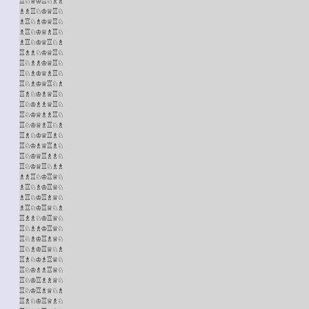
♖♘♕♔♖♘♗♗

♗♗♖♘♔♕♖♘

♗♖♘♗♔♕♖♘

♗♖♘♔♕♗♖♘

♗♖♘♔♕♖♘♗

♖♗♗♘♔♕♖♘

♖♘♗♗♔♕♖♘

♖♘♗♔♕♗♖♘

♖♘♗♔♕♖♘♗

♖♗♘♔♗♕♖♘

♖♘♔♗♗♕♖♘

♖♘♔♕♗♗♖♘

♖♘♔♕♗♖♘♗

♖♗♘♔♕♖♗♘

♖♘♔♗♕♖♗♘

♖♘♔♕♖♗♗♘

♖♘♔♕♖♘♗♗

♗♗♖♘♔♖♕♘

♗♖♘♗♔♖♕♘

♗♖♘♔♖♗♕♘

♗♖♘♔♖♕♘♗

♖♗♗♘♔♖♕♘

♖♘♗♗♔♖♕♘

♖♘♗♔♖♗♕♘

♖♘♗♔♖♕♘♗

♖♗♘♔♗♖♕♘

♖♘♔♗♗♖♕♘

♖♘♔♖♗♗♕♘

♖♘♔♖♗♕♘♗

♖♗♘♔♖♕♗♘
