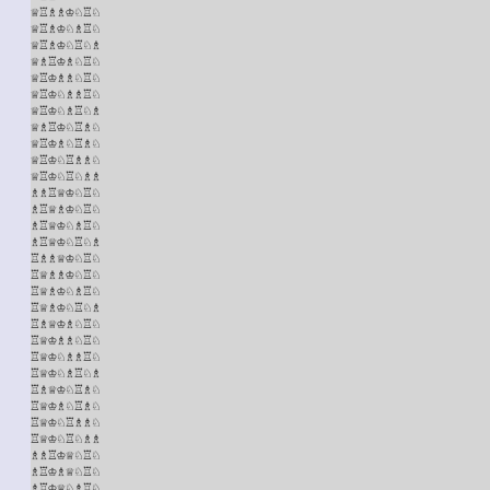
♕♖♗♗♔♘♖♘

♕♖♗♔♘♗♖♘

♕♖♗♔♘♖♘♗

♕♗♖♔♗♘♖♘

♕♖♔♗♗♘♖♘

♕♖♔♘♗♗♖♘

♕♖♔♘♗♖♘♗

♕♗♖♔♘♖♗♘

♕♖♔♗♘♖♗♘

♕♖♔♘♖♗♗♘

♕♖♔♘♖♘♗♗

♗♗♖♕♔♘♖♘

♗♖♕♗♔♘♖♘

♗♖♕♔♘♗♖♘

♗♖♕♔♘♖♘♗

♖♗♗♕♔♘♖♘

♖♕♗♗♔♘♖♘

♖♕♗♔♘♗♖♘

♖♕♗♔♘♖♘♗

♖♗♕♔♗♘♖♘

♖♕♔♗♗♘♖♘

♖♕♔♘♗♗♖♘

♖♕♔♘♗♖♘♗

♖♗♕♔♘♖♗♘

♖♕♔♗♘♖♗♘

♖♕♔♘♖♗♗♘

♖♕♔♘♖♘♗♗

♗♗♖♔♕♘♖♘

♗♖♔♗♕♘♖♘

♗♖♔♕♘♗♖♘
