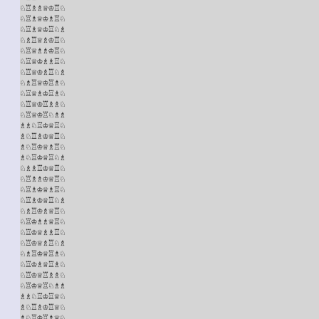
♘♖♗♗♕♔♖♘

♘♖♗♕♔♗♖♘

♘♖♗♕♔♖♘♗

♘♗♖♕♗♔♖♘

♘♖♕♗♗♔♖♘

♘♖♕♔♗♗♖♘

♘♖♕♔♗♖♘♗

♘♗♖♕♔♖♗♘

♘♖♕♗♔♖♗♘

♘♖♕♔♖♗♗♘

♘♖♕♔♖♘♗♗

♗♗♘♖♔♕♖♘

♗♘♖♗♔♕♖♘

♗♘♖♔♕♗♖♘

♗♘♖♔♕♖♘♗

♘♗♗♖♔♕♖♘

♘♖♗♗♔♕♖♘

♘♖♗♔♕♗♖♘

♘♖♗♔♕♖♘♗

♘♗♖♔♗♕♖♘

♘♖♔♗♗♕♖♘

♘♖♔♕♗♗♖♘

♘♖♔♕♗♖♘♗

♘♗♖♔♕♖♗♘

♘♖♔♗♕♖♗♘

♘♖♔♕♖♗♗♘

♘♖♔♕♖♘♗♗

♗♗♘♖♔♖♕♘

♗♘♖♗♔♖♕♘

♗♘♖♔♖♗♕♘
