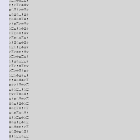
♘♖♘♔♕♖♗♗

♗♗♘♖♘♔♖♕

♗♘♖♗♘♔♖♕

♗♘♖♘♔♗♖♕

♗♘♖♘♔♖♕♗

♘♗♗♖♘♔♖♕

♘♖♗♗♘♔♖♕

♘♖♗♘♔♗♖♕

♘♖♗♘♔♖♕♗

♘♗♖♘♗♔♖♕

♘♖♘♗♗♔♖♕

♘♖♘♔♗♗♖♕

♘♖♘♔♗♖♕♗

♘♗♖♘♔♖♗♕

♘♖♘♗♔♖♗♕

♘♖♘♔♖♗♗♕

♘♖♘♔♖♕♗♗

♗♗♕♘♖♔♘♖

♗♕♘♗♖♔♘♖

♗♕♘♖♔♗♘♖

♗♕♘♖♔♘♖♗

♕♗♗♘♖♔♘♖

♕♘♗♗♖♔♘♖

♕♘♗♖♔♗♘♖

♕♘♗♖♔♘♖♗

♕♗♘♖♗♔♘♖

♕♘♖♗♗♔♘♖

♕♘♖♔♗♗♘♖

♕♘♖♔♗♘♖♗

♕♗♘♖♔♘♗♖
