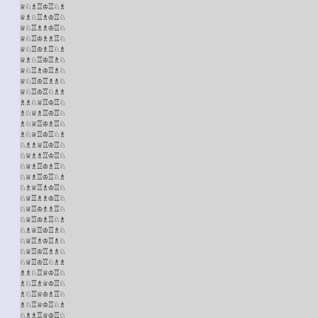
♕♘♗♖♔♖♘♗

♕♗♘♖♗♔♖♘

♕♘♖♗♗♔♖♘

♕♘♖♔♗♗♖♘

♕♘♖♔♗♖♘♗

♕♗♘♖♔♖♗♘

♕♘♖♗♔♖♗♘

♕♘♖♔♖♗♗♘

♕♘♖♔♖♘♗♗

♗♗♘♕♖♔♖♘

♗♘♕♗♖♔♖♘

♗♘♕♖♔♗♖♘

♗♘♕♖♔♖♘♗

♘♗♗♕♖♔♖♘

♘♕♗♗♖♔♖♘

♘♕♗♖♔♗♖♘

♘♕♗♖♔♖♘♗

♘♗♕♖♗♔♖♘

♘♕♖♗♗♔♖♘

♘♕♖♔♗♗♖♘

♘♕♖♔♗♖♘♗

♘♗♕♖♔♖♗♘

♘♕♖♗♔♖♗♘

♘♕♖♔♖♗♗♘

♘♕♖♔♖♘♗♗

♗♗♘♖♕♔♖♘

♗♘♖♗♕♔♖♘

♗♘♖♕♔♗♖♘

♗♘♖♕♔♖♘♗

♘♗♗♖♕♔♖♘
