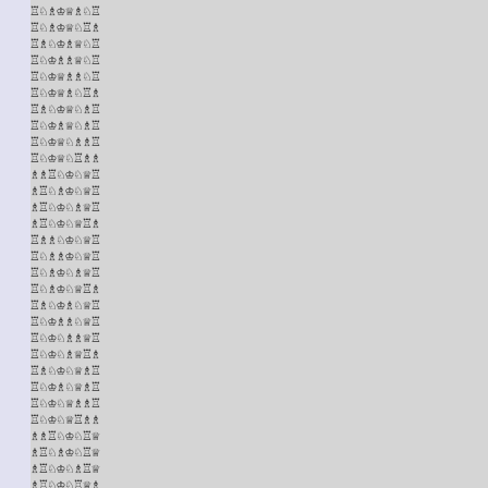
♖♘♗♔♕♗♘♖

♖♘♗♔♕♘♖♗

♖♗♘♔♗♕♘♖

♖♘♔♗♗♕♘♖

♖♘♔♕♗♗♘♖

♖♘♔♕♗♘♖♗

♖♗♘♔♕♘♗♖

♖♘♔♗♕♘♗♖

♖♘♔♕♘♗♗♖

♖♘♔♕♘♖♗♗

♗♗♖♘♔♘♕♖

♗♖♘♗♔♘♕♖

♗♖♘♔♘♗♕♖

♗♖♘♔♘♕♖♗

♖♗♗♘♔♘♕♖

♖♘♗♗♔♘♕♖

♖♘♗♔♘♗♕♖

♖♘♗♔♘♕♖♗

♖♗♘♔♗♘♕♖

♖♘♔♗♗♘♕♖

♖♘♔♘♗♗♕♖

♖♘♔♘♗♕♖♗

♖♗♘♔♘♕♗♖

♖♘♔♗♘♕♗♖

♖♘♔♘♕♗♗♖

♖♘♔♘♕♖♗♗

♗♗♖♘♔♘♖♕

♗♖♘♗♔♘♖♕

♗♖♘♔♘♗♖♕

♗♖♘♔♘♖♕♗
