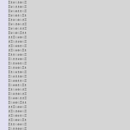
♖♗♕♘♗♔♘♖

♖♕♘♗♗♔♘♖

♖♕♘♔♗♗♘♖

♖♕♘♔♗♘♖♗

♖♗♕♘♔♘♗♖

♖♕♘♗♔♘♗♖

♖♕♘♔♘♗♗♖

♖♕♘♔♘♖♗♗

♗♗♖♘♕♔♘♖

♗♖♘♗♕♔♘♖

♗♖♘♕♔♗♘♖

♗♖♘♕♔♘♖♗

♖♗♗♘♕♔♘♖

♖♘♗♗♕♔♘♖

♖♘♗♕♔♗♘♖

♖♘♗♕♔♘♖♗

♖♗♘♕♗♔♘♖

♖♘♕♗♗♔♘♖

♖♘♕♔♗♗♘♖

♖♘♕♔♗♘♖♗

♖♗♘♕♔♘♗♖

♖♘♕♗♔♘♗♖

♖♘♕♔♘♗♗♖

♖♘♕♔♘♖♗♗

♗♗♖♘♔♕♘♖

♗♖♘♗♔♕♘♖

♗♖♘♔♕♗♘♖

♗♖♘♔♕♘♖♗

♖♗♗♘♔♕♘♖

♖♘♗♗♔♕♘♖
