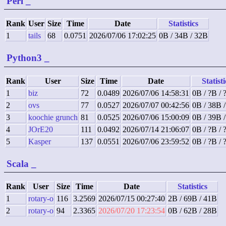
Perl
_
Rank
User
Size
Time
Date
Statistics
1
tails
68
0.0751
2026/07/06 17:02:25
0B / 34B / 32B
Python3
_
Rank
User
Size
Time
Date
Statisti
1
biz
72
0.0489
2026/07/06 14:58:31
0B / ?B / 
2
ovs
77
0.0527
2026/07/07 00:42:56
0B / 38B 
3
koochie grunch
81
0.0525
2026/07/06 15:00:09
0B / 39B 
4
JOrE20
111
0.0492
2026/07/14 21:06:07
0B / ?B / 
5
Kasper
137
0.0551
2026/07/06 23:59:52
0B / ?B / 
Scala
_
Rank
User
Size
Time
Date
Statistics
1
rotary-o
116
3.2569
2026/07/15 00:27:40
2B / 69B / 41B
2
rotary-o
94
2.3365
2026/07/20 17:23:54
0B / 62B / 28B