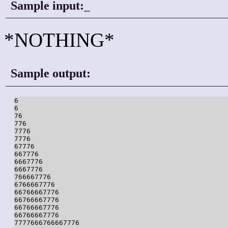
Sample input:
_
*NOTHING*
Sample output:
6

6

76

776

7776

7776

67776

667776

6667776

6667776

766667776

6766667776

66766667776

66766667776

66766667776

66766667776

7777666766667776
