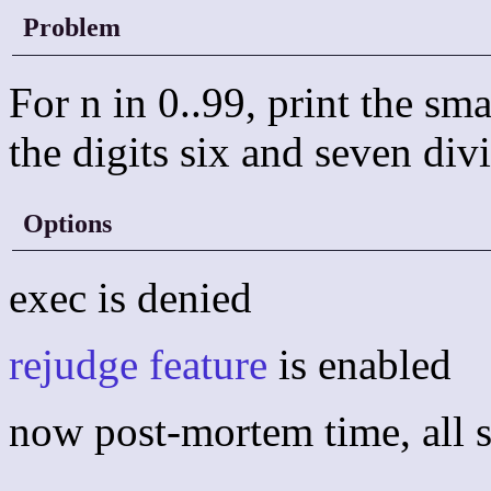
Problem
For n in 0..99, print the sm
the digits six and seven div
Options
exec is denied
rejudge feature
is enabled
now post-mortem time, all s