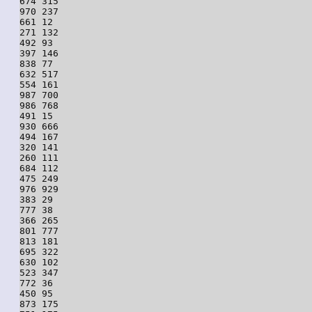
674 315

970 237

661 12

271 132

492 93

397 146

838 77

632 517

554 161

987 700

986 768

491 15

930 666

494 167

320 141

260 111

684 112

475 249

976 929

383 29

777 38

366 265

801 777

813 181

695 322

630 102

523 347

772 36

450 95

873 175
