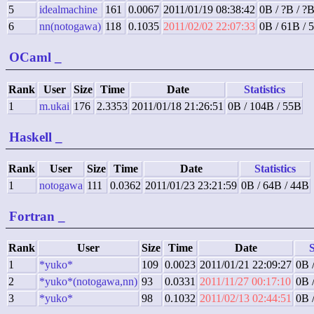
5
idealmachine
161
0.0067
2011/01/19 08:38:42
0B / ?B / ?
6
nn(notogawa)
118
0.1035
2011/02/02 22:07:33
0B / 61B / 
OCaml
_
Rank
User
Size
Time
Date
Statistics
1
m.ukai
176
2.3353
2011/01/18 21:26:51
0B / 104B / 55B
Haskell
_
Rank
User
Size
Time
Date
Statistics
1
notogawa
111
0.0362
2011/01/23 23:21:59
0B / 64B / 44B
Fortran
_
Rank
User
Size
Time
Date
S
1
*yuko*
109
0.0023
2011/01/21 22:09:27
0B 
2
*yuko*(notogawa,nn)
93
0.0331
2011/11/27 00:17:10
0B 
3
*yuko*
98
0.1032
2011/02/13 02:44:51
0B 