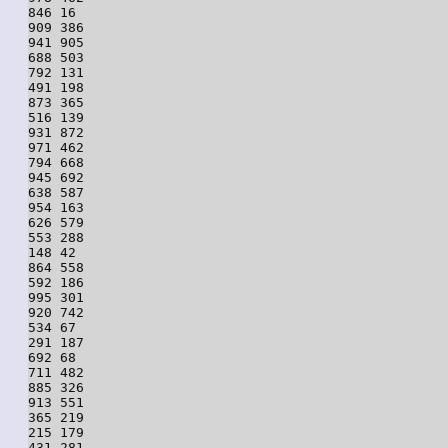
846 16

909 386

941 905

688 503

792 131

491 198

873 365

516 139

931 872

971 462

794 668

945 692

638 587

954 163

626 579

553 288

148 42

864 558

592 186

995 301

920 742

534 67

291 187

692 68

711 482

885 326

913 551

365 219

215 179

431 281
