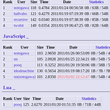
Rank
User
Size
Time
Date
Statistics
1
notogawa
118
0.4784
2011/01/24 00:56:58
0B / 63B / 54B
2
hallvabo
121
0.4279
2011/01/19 07:19:39
0B / 66B / 54B
3
recursive
142
0.0340
2011/01/19 07:38:39
0B / 85B / 56B
4
twobit
149
0.0354
2011/01/19 06:47:25
0B / 82B / 64B
JavaScript
_
Rank
User
Size
Time
Date
Statistics
1
notogawa
103
2.9650
2011/01/26 00:53:09
0B / 54B / 
2
nn
105
2.0928
2011/01/25 22:34:21
0B / 54B / 
3
pooq
113
0.3252
2011/01/20 19:50:06
0B / 58B / 
4
idealmachine
130
0.5654
2011/01/19 08:17:20
1B / ?B / ?
5
nn(notogawa)
101
2.8350
2011/02/02 22:12:47
0B / 54B / 
Lua
_
Rank
User
Size
Time
Date
Statistics
1
pooq
125
2.6270
2011/01/20 01:51:35
0B / 71B / 44B