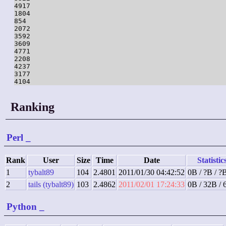
4917

1804

854

2072

3592

3609

4771

2208

4237

3177

Ranking
Perl
_
Rank
User
Size
Time
Date
Statistic
1
tybalt89
104
2.4801
2011/01/30 04:42:52
0B / ?B / ?
2
tails (tybalt89)
103
2.4862
2011/02/01 17:24:33
0B / 32B /
Python
_