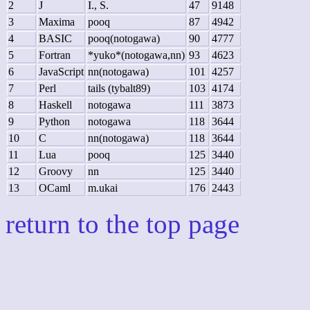
2
J
I., S.
47
9148
3
Maxima
pooq
87
4942
4
BASIC
pooq(notogawa)
90
4777
5
Fortran
*yuko*(notogawa,nn)
93
4623
6
JavaScript
nn(notogawa)
101
4257
7
Perl
tails (tybalt89)
103
4174
8
Haskell
notogawa
111
3873
9
Python
notogawa
118
3644
10
C
nn(notogawa)
118
3644
11
Lua
pooq
125
3440
12
Groovy
nn
125
3440
13
OCaml
m.ukai
176
2443
return to the top page