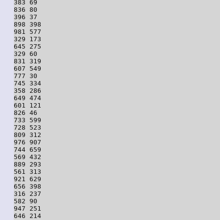
383 69

836 80

396 37

898 398

981 577

329 173

645 275

329 60

831 319

607 549

777 30

745 334

358 286

649 474

601 121

826 46

733 599

728 523

809 312

976 907

744 659

569 432

889 293

561 313

921 629

656 398

316 237

582 90

947 251

646 214
