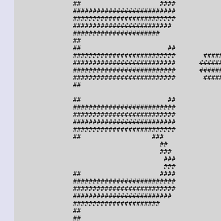
               ##                    ####

               ##########################

               ##########################

               #########################

               ######################

               ##

               ##                      ##

               ##########################       #####
               ##########################      ######
               ##########################      ######
               ##########################       #####
               ##

               ##                      ##

               ##########################

               ##########################

               ##########################

               ##########################

               ##                  ###

                                     ##

                                     ###

                                      ###

                                      ###

               ##                    ####

               ##########################

               ##########################

               #########################

               ######################

               ##

               ##                                    