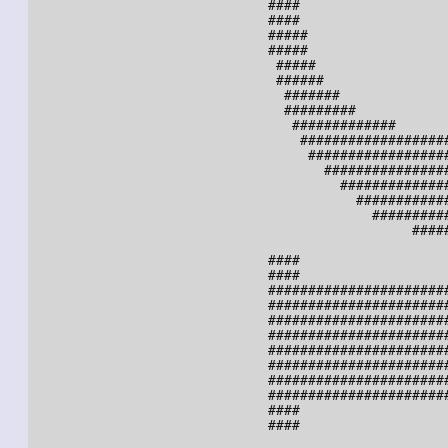
                              ####                   
                              ####                   
                              #####                  
                              #####                  
                               #####                 
                               ######                
                                #######              
                                #########            
                                 #############       
                                  ###################
                                   ##################
                                     ################
                                       ##############
                                         ############
                                           ##########
                                                #####
                              ####                  
                              ####                  
                              ######################
                              ######################
                              ######################
                              ######################
                              ######################
                              ######################
                              ######################
                              ######################
                              ####

                              ####
