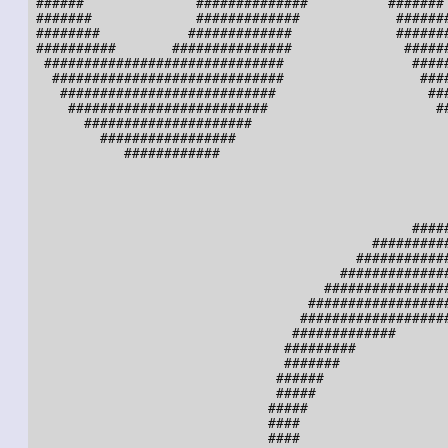
 ######              ##############          ####### 
 #######             #############            #######
 ########           #############             #######
 ##########       ###############              ######
  ##############################                #####
   #############################                 ####
    ###########################                   ###
     #########################                     ##
       #####################                         
         #################                           
            ############                             
                                                     
                                                     
                                                     
                                                #####
                                           ##########
                                         ############
                                       ##############
                                     ################
                                   ##################
                                  ###################
                                 #############       
                                #########            
                                #######              
                               ######                
                               #####                 
                              #####                  
                              ####                   
                              ####                   