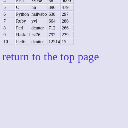
4
Fish
zzo38
38
5000
5
C
nn
396
479
6
Python
hallvabo
638
297
7
Ruby
yvl
664
286
8
Perl
dcutter
712
266
9
Haskell
rst76
792
239
10
Perl6
dcutter
12514
15
return to the top page