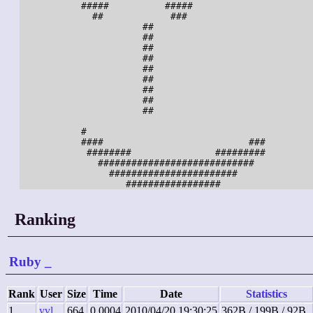
           #####          #####

             ##            ###

                      ##

                      ##

                      ##

                      ##

                      ##

                      ##

                      ##

                      ##

                      ##

           #

           ####                          ###

            ########               #########

              ############################

                #######################

Ranking
Ruby
_
Rank
User
Size
Time
Date
Statistics
1
yvl
664
0.0004
2010/04/20 19:30:25
362B / 199B / 92B