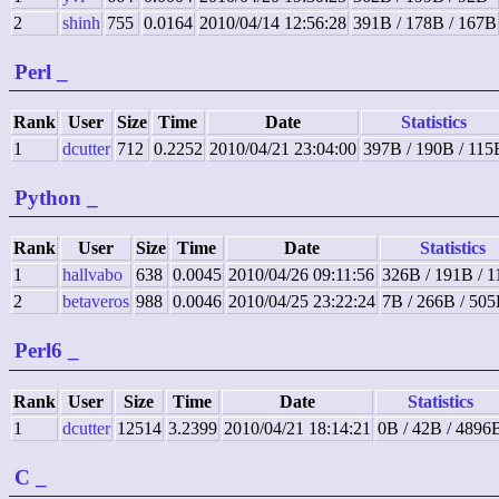
2
shinh
755
0.0164
2010/04/14 12:56:28
391B / 178B / 167B
Perl
_
Rank
User
Size
Time
Date
Statistics
1
dcutter
712
0.2252
2010/04/21 23:04:00
397B / 190B / 115
Python
_
Rank
User
Size
Time
Date
Statistics
1
hallvabo
638
0.0045
2010/04/26 09:11:56
326B / 191B / 
2
betaveros
988
0.0046
2010/04/25 23:22:24
7B / 266B / 50
Perl6
_
Rank
User
Size
Time
Date
Statistics
1
dcutter
12514
3.2399
2010/04/21 18:14:21
0B / 42B / 4896
C
_