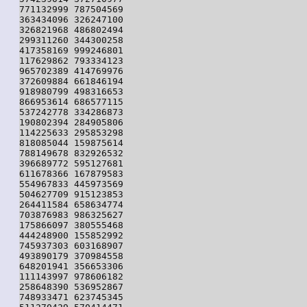
771132999 787504569

363434096 326247100

326821968 486802494

299311260 344300258

417358169 999246801

117629862 793334123

965702389 414769976

372609884 661846194

918980799 498316653

866953614 686577115

537242778 334286873

190802394 284905806

114225633 295853298

818085044 159875614

788149678 832926532

396689772 595127681

611678366 167879583

554967833 445973569

504627709 915123853

264411584 658634774

703876983 986325627

175866097 380555468

444248900 155852992

745937303 603168907

493890179 370984558

648201941 356653306

111143997 978606182

258648390 536952867

748933471 623745345
