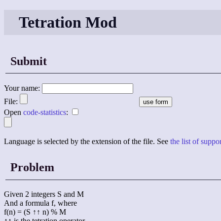
Tetration Mod
Submit
Your name:
File:
Open
code-statistics
:
Language is selected by the extension of the file. See
the list of supp
Problem
Given 2 integers S and M
And a formula f, where
f(n) = (S ↑↑ n) % M
↑↑ is the tetration operator