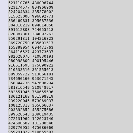
521110765 486096744

923174577 804966909

324204834 385378002

515623006 996892771

336469831 395687536

304816219 894814850

891612808 724055218

820887361 284092262

950291311 104216823

369720750 685601517

155398954 694471763

364116527 423773637

982628076 710830191

980998609 490195446

916611595 375690922

510533510 361555013

689059722 513866181

734690160 953671245

358344736 547608294

581316549 510948917

582551945 760655596

136121168 851598819

239220045 573069037

108125313 365666637

903892652 435275686

399626543 209019435

972131969 122623740

474690502 101200540

529770955 475086060

959291822 510655507
