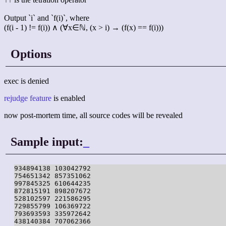
Output `i` and `f(i)`, where
(f(i - 1) != f(i)) ∧ (∀x∈ℕ, (x > i) → (f(x) == f(i)))
Options
exec is denied
rejudge feature
is enabled
now post-mortem time, all source codes will be revealed
Sample input:
_
934894138 103042792

754651342 857351062

997845325 610644235

872815191 898207672

528102597 221586295

729855799 106369722

793693593 335972642

438140384 707062366
