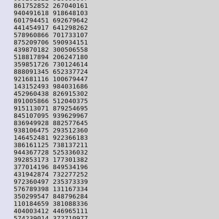
861752852 267040161

940491618 918648103

601794451 692679642

441454917 641298262

578960866 701733107

875209706 590934151

439870182 300506558

518817894 206247180

359851726 730124614

888091345 652337724

921681116 100679447

143152493 984031686

452960438 826915302

891005866 512040375

915113071 879254695

845107095 939629967

836949928 882577645

938106475 293512360

146452481 922366183

386161125 738137211

944367728 525336032

392853173 177301382

377014196 849534196

431942874 732277252

972360497 235373339

576789398 131167334

350299547 848796284

110184659 381088336

404003412 446965111

574239014 372710977
