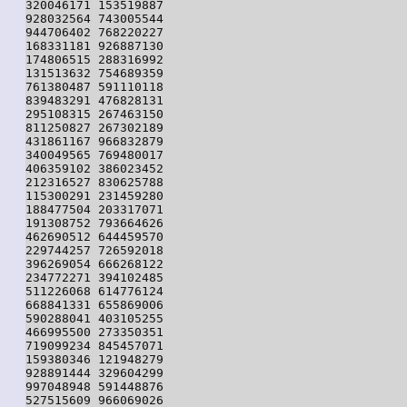
320046171 153519887

928032564 743005544

944706402 768220227

168331181 926887130

174806515 288316992

131513632 754689359

761380487 591110118

839483291 476828131

295108315 267463150

811250827 267302189

431861167 966832879

340049565 769480017

406359102 386023452

212316527 830625788

115300291 231459280

188477504 203317071

191308752 793664626

462690512 644459570

229744257 726592018

396269054 666268122

234772271 394102485

511226068 614776124

668841331 655869006

590288041 403105255

466995500 273350351

719099234 845457071

159380346 121948279

928891444 329604299

997048948 591448876

527515609 966069026
