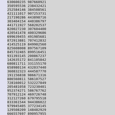
630600235 987660921

350595536 238432421

252584146 384508561

421111017 907253731

217190286 443898716

303404154 440386797

441711927 568202537

820027230 307604400

420541478 400329686

699639455 491985681

872913881 707412832

414525119 849902560

825608008 897567109

845732465 899516451

931393145 200867237

142635172 841105842

680811711 331155170

658980134 432037440

360832323 444587770

191156838 986671316

886560811 586107527

728160012 532227849

205481058 723230401

952374271 586767762

707912124 469726748

312127260 679795518

833361544 944386022

979945405 377234145

129508209 148482929

666557697 890957955
