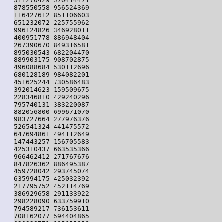
511270429 570414471

878550558 956524369

116427612 851106603

651232072 225755962

996124826 346928011

400951778 886948404

267390670 849316581

895030543 682204470

889903175 908702875

496088684 530112696

680128189 984082201

451625244 730586483

392014623 159509675

228346810 429240296

795740131 383220087

882056800 699671070

983727664 277976376

526541324 441475572

647694861 494112649

147443257 156705583

425310437 663535366

966462412 271767676

847826362 886495387

459728042 293745074

635994175 425032392

217795752 452114769

386929658 291133922

298228090 633759910

794589217 736153611

708162077 594404865
