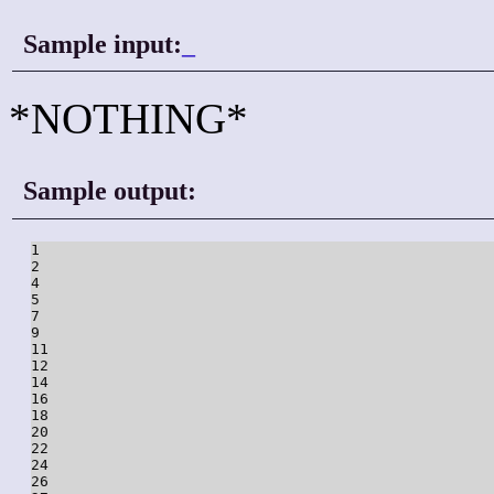
Sample input:
_
*NOTHING*
Sample output:
1

2

4

5

7

9

11

12

14

16

18

20

22

24

26
