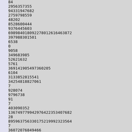
84

2956357355

94331947682

2759798559

48202

8528600444

9376445603

698984018092278012616463872

397988301501

6538

0

9058

349683985

52621632

5761

369141905497360205

6104

3133852815541

34254818827061

7

928074

9796738

91

7

403090352

136749779942976422353407682

28

895963756330175219992323564

7

36072076849466
