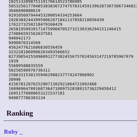
102513289875119176614523786985

50532561770485383836727475783145913962873073067346821
3046690888619

929105607944453200054334253664

192638424439959062071841137858210056439

1762273250218479168429

2658195093917147599687052732130336294151246415

274866591562637501

940042173

9490870314569

4562477621686830556459

3232281060906203493566652

827390542550960912773024556757024563147219785967979

1939

55689588835559

58258590976736311

25863315301359462988237774247068902

30996

415678120702529071302921864721092468

16096964789168736471009752838915736229450412

16951770000653221537181

Ranking
Ruby
_