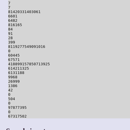
7

7

81420331403061

6601

6482

816165

84

91

28

399

8119277549091016

0

60445

67571

418899157850713925

614211325

6131188

9968

26999

1386

42

0

504

0

97877395

0
