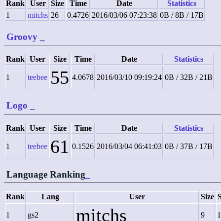
Rank
User
Size
Time
Date
Statistics
1
mitchs
26
0.4726
2016/03/06 07:23:38
0B / 8B / 17B
Groovy
_
Rank
User
Size
Time
Date
Statistics
55
1
teebee
4.0678
2016/03/10 09:19:24
0B / 32B / 21B
Logo
_
Rank
User
Size
Time
Date
Statistics
61
1
teebee
0.1526
2016/03/04 06:41:03
0B / 37B / 17B
Language Ranking
_
Rank
Lang
User
Size
mitchs
1
gs2
9
1