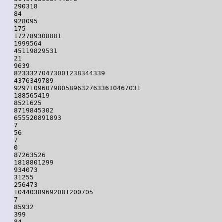
290318

84

928095

175

172789308881

1999564

45119829531

21

9639

82333270473001238344339

4376349789

92971096079805896327633610467031

188565419

8521625

8719845302

655520891893

7

56

7

0

87263526

1818801299

934073

31255

256473

10440389692081200705

7

85932

399

84
