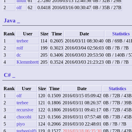
1
llhuii
61
2.7280
2016/03/13 12:40:56
0B / 32B / 29B
2
olf
62
0.0418
2016/03/16 00:30:47
0B / 35B / 27B
Java
_
Rank
User
Size
Time
Date
Statistics
1
teebee
114
0.2605
2016/03/11 08:30:40
0B / 69B / 4
2
rolf
199
0.3023
2016/03/04 02:56:03
0B / ?B / ?B
3
dc
205
0.3406
2016/03/03 20:53:50
0B / 140B / 
4
Klemmbrett
205
0.3524
2016/03/03 21:23:23
0B / ?B / ?B
C#
_
Rank
User
Size
Time
Date
Statistics
1
olf
120
0.1509
2016/03/15 05:09:42
0B / 72B / 43B
2
teebee
121
0.1806
2016/03/11 08:26:37
0B / 77B / 39B
3
recursive
122
0.1806
2016/03/11 09:41:17
0B / 72B / 45B
4
chocobi
123
0.1566
2016/03/11 07:57:48
0B / 73B / 45B
5
piyo
124
0.2066
2016/03/10 22:48:01
0B / ?B / ?B
6
teebee(olf)
119
0.1527
2016/03/18 06:35:30
0B / 72B / 42B