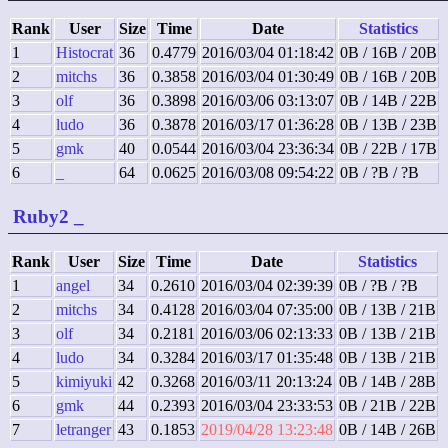
Rank
User
Size
Time
Date
Statistics
1
Histocrat
36
0.4779
2016/03/04 01:18:42
0B / 16B / 20B
2
mitchs
36
0.3858
2016/03/04 01:30:49
0B / 16B / 20B
3
olf
36
0.3898
2016/03/06 03:13:07
0B / 14B / 22B
4
ludo
36
0.3878
2016/03/17 01:36:28
0B / 13B / 23B
5
gmk
40
0.0544
2016/03/04 23:36:34
0B / 22B / 17B
6
_
64
0.0625
2016/03/08 09:54:22
0B / ?B / ?B
Ruby2
_
Rank
User
Size
Time
Date
Statistics
1
angel
34
0.2610
2016/03/04 02:39:39
0B / ?B / ?B
2
mitchs
34
0.4128
2016/03/04 07:35:00
0B / 13B / 21B
3
olf
34
0.2181
2016/03/06 02:13:33
0B / 13B / 21B
4
ludo
34
0.3284
2016/03/17 01:35:48
0B / 13B / 21B
5
kimiyuki
42
0.3268
2016/03/11 20:13:24
0B / 14B / 28B
6
gmk
44
0.2393
2016/03/04 23:33:53
0B / 21B / 22B
7
letranger
43
0.1853
2019/04/28 13:23:48
0B / 14B / 26B