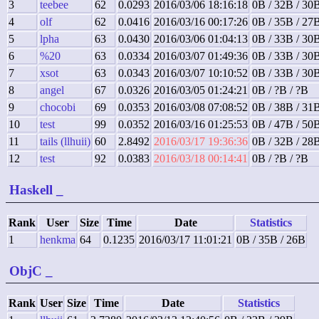
3
teebee
62
0.0293
2016/03/06 18:16:18
0B / 32B / 30
4
olf
62
0.0416
2016/03/16 00:17:26
0B / 35B / 27
5
lpha
63
0.0430
2016/03/06 01:04:13
0B / 33B / 30
6
%20
63
0.0334
2016/03/07 01:49:36
0B / 33B / 30
7
xsot
63
0.0343
2016/03/07 10:10:52
0B / 33B / 30
8
angel
67
0.0326
2016/03/05 01:24:21
0B / ?B / ?B
9
chocobi
69
0.0353
2016/03/08 07:08:52
0B / 38B / 31
10
test
99
0.0352
2016/03/16 01:25:53
0B / 47B / 50
11
tails (llhuii)
60
2.8492
2016/03/17 19:36:36
0B / 32B / 28
12
test
92
0.0383
2016/03/18 00:14:41
0B / ?B / ?B
Haskell
_
Rank
User
Size
Time
Date
Statistics
1
henkma
64
0.1235
2016/03/17 11:01:21
0B / 35B / 26B
ObjC
_
Rank
User
Size
Time
Date
Statistics