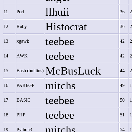
llhuii
11
Perl
36
2
Histocrat
12
Ruby
36
2
teebee
13
xgawk
42
2
teebee
14
AWK
42
2
McBusLuck
15
Bash (builtins)
44
2
mitchs
16
PARI/GP
49
1
teebee
17
BASIC
50
1
teebee
18
PHP
51
1
mitchs
19
Python3
54
1