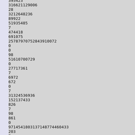
395423

316621129006

28

3212648236

89922

51935485

7

474418

691075

25787970752843910072

0

0

98

51610700729

0

27717361

7

6972

672

0

7

31324536936

152137433

826

7

98

861

0

9714541803137148774460433

203
