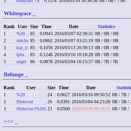
3
kimiyuki
75
0.1114
2016/03/16 18:56:38
0B / 0B / 75B
Whitespace
_
Rank
User
Size
Time
Date
Statistics
1
%20
85
0.0943
2016/03/07 02:39:31
0B / 0B / 0B
2
mitchs
85
0.0862
2016/03/07 03:21:19
0B / 0B / 0B
3
kaz_u
85
0.1056
2016/03/13 20:39:13
0B / 0B / 0B
4
lpha
85
0.1246
2016/03/16 10:18:28
0B / 0B / 0B
5
angel
86
0.0878
2016/03/04 16:15:37
0B / ?B / ?B
Befunge
_
Rank
User
Size
Time
Date
Statisti
1
%20
24
0.0627
2016/03/16 09:50:52
0B / 7B /
2
Histocrat
26
0.0391
2016/03/04 04:23:26
0B / 5B /
3
Histocrat (%20)
23
0.0560
2016/03/18 00:18:11
0B / 5B /
><>
_