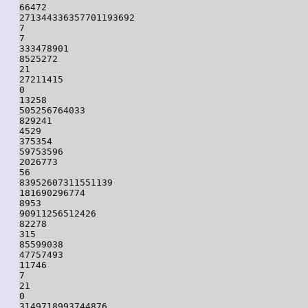
66472

271344336357701193692

7

7

333478901

8525272

21

27211415

0

13258

505256764033

829241

4529

375354

59753596

2026773

56

83952607311551139

181690296774

8953

90911256512426

82278

315

85599038

47757493

11746

7

21

0

3149718993744876
