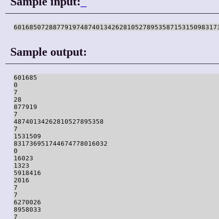
Sample input:
_
Sample output:
601685

0

7

28

877919

7

48740134262810527895358

7

1531509

831736951744674778016032

0

16023

1323

5918416

2016

7

7

6270026

8958033

7
