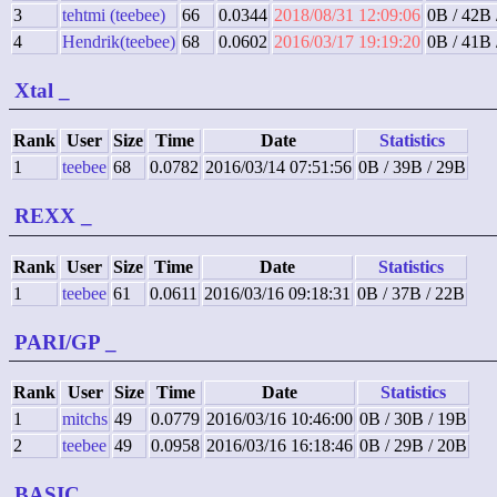
3
tehtmi (teebee)
66
0.0344
2018/08/31 12:09:06
0B / 42B 
4
Hendrik(teebee)
68
0.0602
2016/03/17 19:19:20
0B / 41B 
Xtal
_
Rank
User
Size
Time
Date
Statistics
1
teebee
68
0.0782
2016/03/14 07:51:56
0B / 39B / 29B
REXX
_
Rank
User
Size
Time
Date
Statistics
1
teebee
61
0.0611
2016/03/16 09:18:31
0B / 37B / 22B
PARI/GP
_
Rank
User
Size
Time
Date
Statistics
1
mitchs
49
0.0779
2016/03/16 10:46:00
0B / 30B / 19B
2
teebee
49
0.0958
2016/03/16 16:18:46
0B / 29B / 20B
BASIC
_