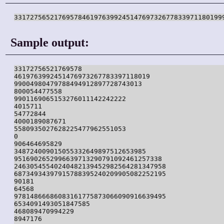
Sample output:
33172756521769578

4619763992451476973267783397118019

99004980479788494912897728743013

800054477558

9901169065153276011142242222

4015711

54772844

4000189087671

5580935027628225477962551053

0

906464695829

348724009015055332649897512653985

9516902652996639713290791092461257338

24630545540240482139452982564281347958

68734934397915788395240209905082252195

90181

64568

97814866686083161775873066090916639495

6534091493051847585

468089470994229

8947176
