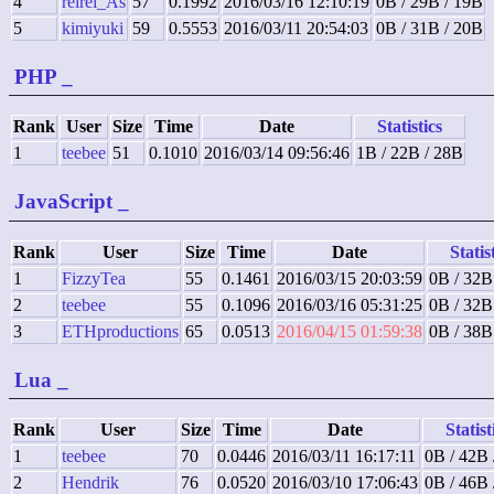
4
reirei_As
57
0.1992
2016/03/16 12:10:19
0B / 29B / 19B
5
kimiyuki
59
0.5553
2016/03/11 20:54:03
0B / 31B / 20B
PHP
_
Rank
User
Size
Time
Date
Statistics
1
teebee
51
0.1010
2016/03/14 09:56:46
1B / 22B / 28B
JavaScript
_
Rank
User
Size
Time
Date
Statis
1
FizzyTea
55
0.1461
2016/03/15 20:03:59
0B / 32B
2
teebee
55
0.1096
2016/03/16 05:31:25
0B / 32B
3
ETHproductions
65
0.0513
2016/04/15 01:59:38
0B / 38B
Lua
_
Rank
User
Size
Time
Date
Statist
1
teebee
70
0.0446
2016/03/11 16:17:11
0B / 42B 
2
Hendrik
76
0.0520
2016/03/10 17:06:43
0B / 46B 