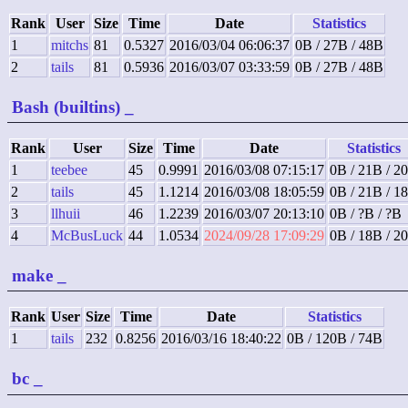
Rank
User
Size
Time
Date
Statistics
1
mitchs
81
0.5327
2016/03/04 06:06:37
0B / 27B / 48B
2
tails
81
0.5936
2016/03/07 03:33:59
0B / 27B / 48B
Bash (builtins)
_
Rank
User
Size
Time
Date
Statistics
1
teebee
45
0.9991
2016/03/08 07:15:17
0B / 21B / 2
2
tails
45
1.1214
2016/03/08 18:05:59
0B / 21B / 1
3
llhuii
46
1.2239
2016/03/07 20:13:10
0B / ?B / ?B
4
McBusLuck
44
1.0534
2024/09/28 17:09:29
0B / 18B / 2
make
_
Rank
User
Size
Time
Date
Statistics
1
tails
232
0.8256
2016/03/16 18:40:22
0B / 120B / 74B
bc
_