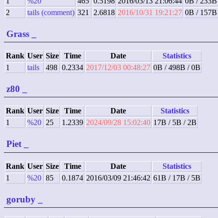
1
%20
465
0.5198
2016/03/13 21:06:44
0B / 233B
2
tails (comment)
321
2.6818
2016/10/31 19:21:27
0B / 157B
Grass
_
Rank
User
Size
Time
Date
Statistics
1
tails
498
0.2334
2017/12/03 00:48:27
0B / 498B / 0B
z80
_
Rank
User
Size
Time
Date
Statistics
1
%20
25
1.2339
2024/09/28 15:02:40
17B / 5B / 2B
Piet
_
Rank
User
Size
Time
Date
Statistics
1
%20
85
0.1874
2016/03/09 21:46:42
61B / 17B / 5B
goruby
_