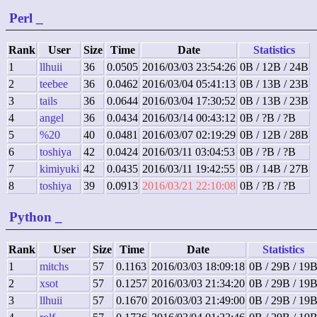
Perl
_
Rank
User
Size
Time
Date
Statistics
1
llhuii
36
0.0505
2016/03/03 23:54:26
0B / 12B / 24B
2
teebee
36
0.0462
2016/03/04 05:41:13
0B / 13B / 23B
3
tails
36
0.0644
2016/03/04 17:30:52
0B / 13B / 23B
4
angel
36
0.0434
2016/03/14 00:43:12
0B / ?B / ?B
5
%20
40
0.0481
2016/03/07 02:19:29
0B / 12B / 28B
6
toshiya
42
0.0424
2016/03/11 03:04:53
0B / ?B / ?B
7
kimiyuki
42
0.0435
2016/03/11 19:42:55
0B / 14B / 27B
8
toshiya
39
0.0913
2016/03/21 22:10:08
0B / ?B / ?B
Python
_
Rank
User
Size
Time
Date
Statistics
1
mitchs
57
0.1163
2016/03/03 18:09:18
0B / 29B / 19
2
xsot
57
0.1257
2016/03/03 21:34:20
0B / 29B / 19
3
llhuii
57
0.1670
2016/03/03 21:49:00
0B / 29B / 19