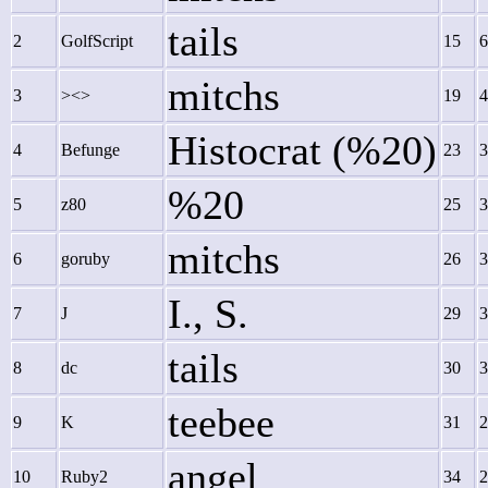
tails
2
GolfScript
15
6
mitchs
3
><>
19
4
Histocrat (%20)
4
Befunge
23
3
%20
5
z80
25
3
mitchs
6
goruby
26
3
I., S.
7
J
29
3
tails
8
dc
30
3
teebee
9
K
31
2
angel
10
Ruby2
34
2