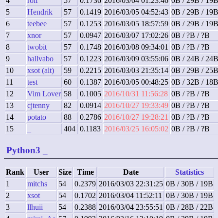
4
rolf
57
0.1736
2016/03/04 01:23:46
0B / 29B / 19
5
Hendrik
57
0.1419
2016/03/05 04:52:43
0B / 29B / 19
6
teebee
57
0.1253
2016/03/05 18:57:59
0B / 29B / 19
7
xnor
57
0.0947
2016/03/07 17:02:26
0B / ?B / ?B
8
twobit
57
0.1748
2016/03/08 09:34:01
0B / ?B / ?B
9
hallvabo
57
0.1223
2016/03/09 03:55:06
0B / 24B / 24
10
xsot (alt)
59
0.2215
2016/03/03 21:35:14
0B / 29B / 25
11
test
60
0.1387
2016/03/05 00:48:25
0B / 32B / 18
12
Vim Lover
58
0.1005
2016/10/31 11:56:28
0B / ?B / ?B
13
cjtenny
82
0.0914
2016/10/27 19:33:49
0B / ?B / ?B
14
potato
88
0.2786
2016/10/27 19:28:21
0B / ?B / ?B
15
_
404
0.1183
2016/03/25 16:05:02
0B / ?B / ?B
Python3
_
Rank
User
Size
Time
Date
Statistics
1
mitchs
54
0.2379
2016/03/03 22:31:25
0B / 30B / 19B
2
xsot
54
0.1702
2016/03/04 11:52:11
0B / 30B / 19B
3
llhuii
54
0.2388
2016/03/04 23:55:51
0B / 28B / 22B