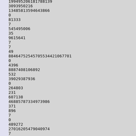
199495206181788139

3093950216

13485813594643866

0

81333

7

545495006

35

9615641

7

7

49

88464752545705534421067701

0

4396

8887408106892

532

39029387936

0

264803

231

607138

46885787334973986

371

896

7

0

489272

27016205479040974

7
